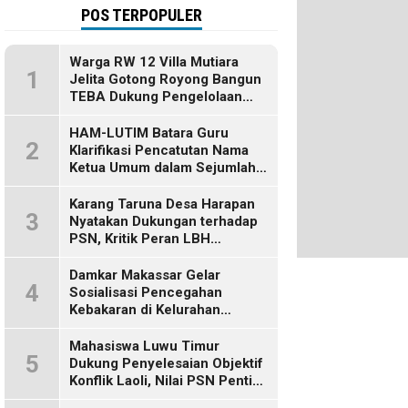
POS TERPOPULER
Warga RW 12 Villa Mutiara
1
Jelita Gotong Royong Bangun
TEBA Dukung Pengelolaan
Sampah Berbasis Sumber
HAM-LUTIM Batara Guru
2
Klarifikasi Pencatutan Nama
Ketua Umum dalam Sejumlah
Pemberitaan
Karang Taruna Desa Harapan
3
Nyatakan Dukungan terhadap
PSN, Kritik Peran LBH
Makassar
Damkar Makassar Gelar
4
Sosialisasi Pencegahan
Kebakaran di Kelurahan
Bulurokeng
Mahasiswa Luwu Timur
5
Dukung Penyelesaian Objektif
Konflik Laoli, Nilai PSN Penting
bagi Masa Depan Daerah