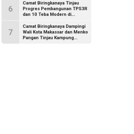
Camat Biringkanaya Tinjau
6
Progres Pembangunan TPS3R
dan 10 Teba Modern di
Kelurahan Laikang
Camat Biringkanaya Dampingi
7
Wali Kota Makassar dan Menko
Pangan Tinjau Kampung
Nelayan Merah Putih di Untia