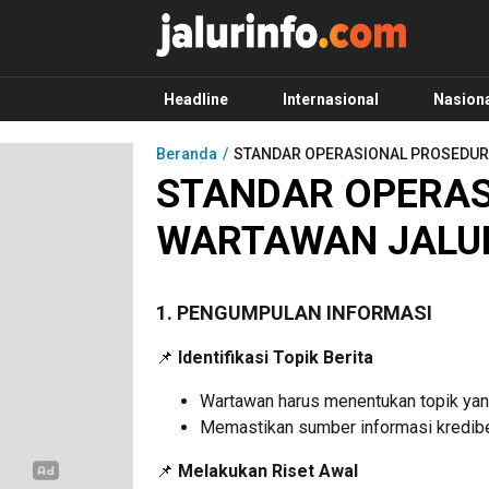
Info Terbaru, Berita Terkini Hari Ini, Jalurinf
Terkini, Akurat dan Terpercaya
Headline
Internasional
Nasion
Beranda
STANDAR OPERASIONAL PROSEDUR
STANDAR OPERAS
WARTAWAN JALU
1. PENGUMPULAN INFORMASI
📌
Identifikasi Topik Berita
Wartawan harus menentukan topik yang r
Memastikan sumber informasi kredibel
📌
Melakukan Riset Awal