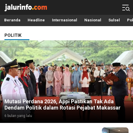
Info Terbaru, Berita Terkini Hari Ini, Jalurinfo.com
Terkini, Akurat dan Terpercaya
Beranda
Headline
Internasional
Nasional
Sulsel
Pol
POLITIK
Mutasi Perdana 2026, Appi Pastikan Tak Ada
Dendam Politik dalam Rotasi Pejabat Makassar
6 bulan yang lalu