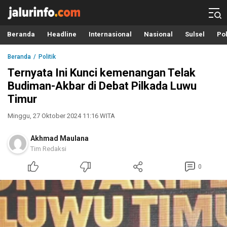
Info Terbaru, Berita Terkini Hari Ini, Jalurinfo.com
Terkini, Akurat dan Terpercaya
Beranda
Headline
Internasional
Nasional
Sulsel
Pol
Beranda
Politik
Ternyata Ini Kunci kemenangan Telak
Budiman-Akbar di Debat Pilkada Luwu
Timur
Minggu, 27 Oktober 2024 11:16 WITA
Akhmad Maulana
Tim Redaksi
0