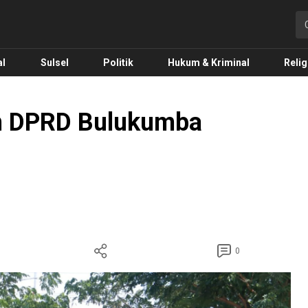
o.com
al
Sulsel
Politik
Hukum & Kriminal
Relig
an DPRD Bulukumba
0