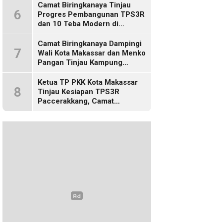
Camat Biringkanaya Tinjau
6
Progres Pembangunan TPS3R
dan 10 Teba Modern di
Kelurahan Laikang
Camat Biringkanaya Dampingi
7
Wali Kota Makassar dan Menko
Pangan Tinjau Kampung
Nelayan Merah Putih di Untia
Ketua TP PKK Kota Makassar
8
Tinjau Kesiapan TPS3R
Paccerakkang, Camat
Biringkanaya Turut Dampingi