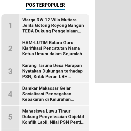
POS TERPOPULER
Warga RW 12 Villa Mutiara
1
Jelita Gotong Royong Bangun
TEBA Dukung Pengelolaan
Sampah Berbasis Sumber
HAM-LUTIM Batara Guru
2
Klarifikasi Pencatutan Nama
Ketua Umum dalam Sejumlah
Pemberitaan
Karang Taruna Desa Harapan
3
Nyatakan Dukungan terhadap
PSN, Kritik Peran LBH
Makassar
Damkar Makassar Gelar
4
Sosialisasi Pencegahan
Kebakaran di Kelurahan
Bulurokeng
Mahasiswa Luwu Timur
5
Dukung Penyelesaian Objektif
Konflik Laoli, Nilai PSN Penting
bagi Masa Depan Daerah