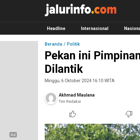
Info Terbaru, Berita Terkini Hari Ini, Jalurinf
Terkini, Akurat dan Terpercaya
Headline
Internasional
Nasion
Beranda
Politik
Pekan ini Pimpin
Dilantik
Minggu, 6 Oktober 2024 16:10 WITA
Akhmad Maulana
Tim Redaksi