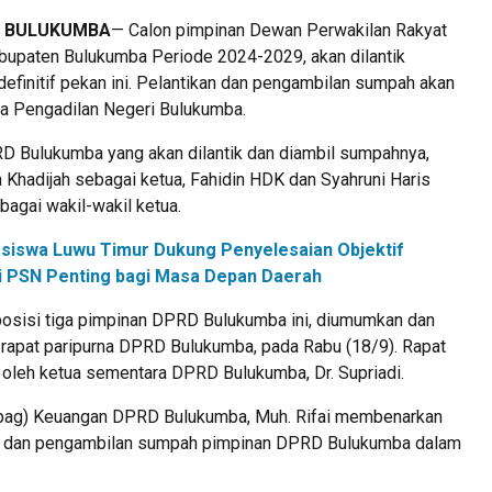
, BULUKUMBA
— Calon pimpinan Dewan Perwakilan Rakyat
upaten Bulukumba Periode 2024-2029, akan dilantik
efinitif pekan ini. Pelantikan dan pengambilan sumpah akan
ua Pengadilan Negeri Bulukumba.
D Bulukumba yang akan dilantik dan diambil sumpahnya,
 Khadijah sebagai ketua, Fahidin HDK dan Syahruni Haris
agai wakil-wakil ketua.
siswa Luwu Timur Dukung Penyelesaian Objektif
ilai PSN Penting bagi Masa Depan Daerah
sisi tiga pimpinan DPRD Bulukumba ini, diumumkan dan
i rapat paripurna DPRD Bulukumba, pada Rabu (18/9). Rapat
 oleh ketua sementara DPRD Bulukumba, Dr. Supriadi.
abag) Keuangan DPRD Bulukumba, Muh. Rifai membenarkan
an dan pengambilan sumpah pimpinan DPRD Bulukumba dalam