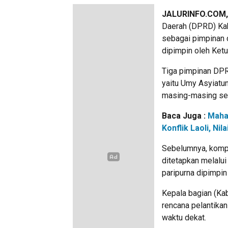
JALURINFO.COM
Daerah (DPRD) Kab
sebagai pimpinan d
dipimpin oleh Ket
Tiga pimpinan DPR
yaitu Umy Asyiatun
masing-masing seb
Baca Juga :
Maha
Konflik Laoli, N
Sebelumnya, kompo
ditetapkan melalu
paripurna dipimpin
Kepala bagian (K
rencana pelantik
waktu dekat.