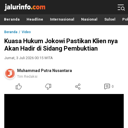
Info Terbaru, Berita Terkini Hari Ini, Jalurinfo.com
Terkini, Akurat dan Terpercaya
Beranda
Headline
Internasional
Nasional
Sulsel
Pol
Beranda
Video
Kuasa Hukum Jokowi Pastikan Klien nya
Akan Hadir di Sidang Pembuktian
Jumat, 3 Juli 2026 00:15 WITA
Muhammad Putra Nusantara
Tim Redaksi
0