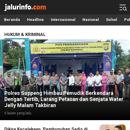
Info Terbaru, Berita Terkini Hari Ini, Jalurinfo.com
Terkini, Akurat dan Terpercaya
Beranda
Headline
Internasional
Nasional
Sulsel
Pol
HUKUM & KRIMINAL
Polres Soppeng Himbau Pemudik Berkendara
Dengan Tertib, Larang Petasan dan Senjata Water
Jelly Malam Takbiran
5 bulan yang lalu
Dikira Kecelakaan, Pembunuhan Sadis di