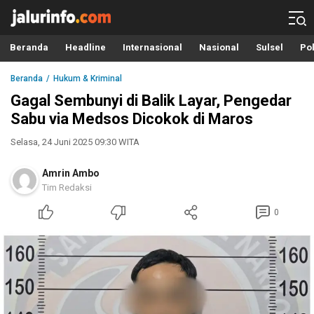
Info Terbaru, Berita Terkini Hari Ini, Jalurinfo.com
Terkini, Akurat dan Terpercaya
Beranda
Headline
Internasional
Nasional
Sulsel
Pol
Beranda
Hukum & Kriminal
Gagal Sembunyi di Balik Layar, Pengedar
Sabu via Medsos Dicokok di Maros
Selasa, 24 Juni 2025 09:30 WITA
Amrin Ambo
Tim Redaksi
0