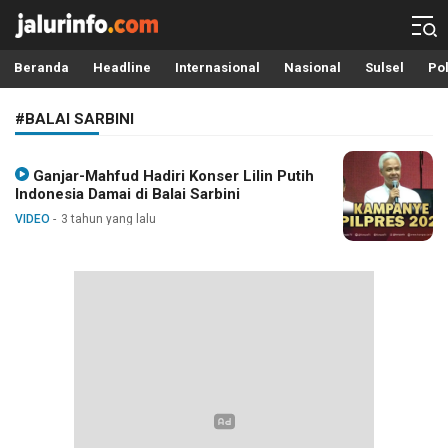
Info Terbaru, Berita Terkini Hari Ini, Jalurinfo.com
Terkini, Akurat dan Terpercaya
Beranda
Headline
Internasional
Nasional
Sulsel
Pol
#BALAI SARBINI
Ganjar-Mahfud Hadiri Konser Lilin Putih
Indonesia Damai di Balai Sarbini
VIDEO
3 tahun yang lalu