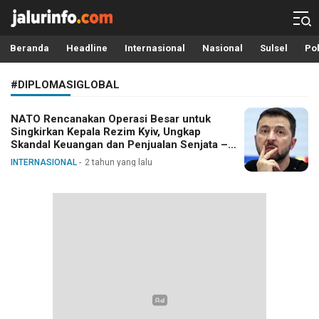
Info Terbaru, Berita Terkini Hari Ini, Jalurinfo.com
Terkini, Akurat dan Terpercaya
Beranda
Headline
Internasional
Nasional
Sulsel
Pol
#DIPLOMASIGLOBAL
NATO Rencanakan Operasi Besar untuk
Singkirkan Kepala Rezim Kyiv, Ungkap
Skandal Keuangan dan Penjualan Senjata –
SVR RF
INTERNASIONAL
2 tahun yang lalu