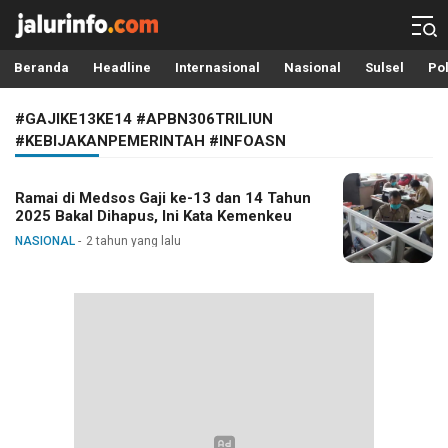
Info Terbaru, Berita Terkini Hari Ini, Jalurinfo.com
Terkini, Akurat dan Terpercaya
Beranda
Headline
Internasional
Nasional
Sulsel
Pol
#GAJIKE13KE14 #APBN306TRILIUN
#KEBIJAKANPEMERINTAH #INFOASN
Ramai di Medsos Gaji ke-13 dan 14 Tahun
2025 Bakal Dihapus, Ini Kata Kemenkeu
NASIONAL
2 tahun yang lalu