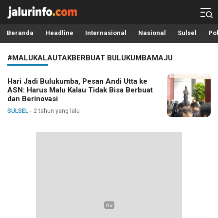
Info Terbaru, Berita Terkini Hari Ini, Jalurinfo.com
Terkini, Akurat dan Terpercaya
Beranda
Headline
Internasional
Nasional
Sulsel
Pol
#MALUKALAUTAKBERBUAT BULUKUMBAMAJU
Hari Jadi Bulukumba, Pesan Andi Utta ke
ASN: Harus Malu Kalau Tidak Bisa Berbuat
dan Berinovasi
SULSEL
2 tahun yang lalu