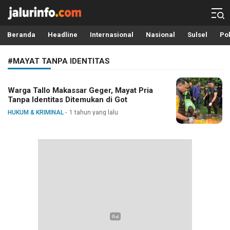
Info Terbaru, Berita Terkini Hari Ini, Jalurinfo.com
Terkini, Akurat dan Terpercaya
Beranda
Headline
Internasional
Nasional
Sulsel
Pol
#MAYAT TANPA IDENTITAS
Warga Tallo Makassar Geger, Mayat Pria
Tanpa Identitas Ditemukan di Got
HUKUM & KRIMINAL
1 tahun yang lalu