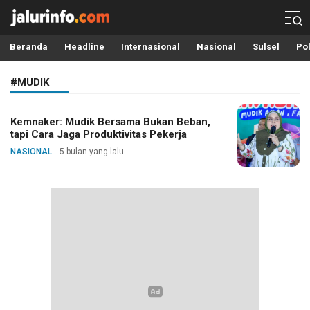
Info Terbaru, Berita Terkini Hari Ini, Jalurinfo.com
Terkini, Akurat dan Terpercaya
Beranda
Headline
Internasional
Nasional
Sulsel
Pol
#MUDIK
Kemnaker: Mudik Bersama Bukan Beban,
tapi Cara Jaga Produktivitas Pekerja
NASIONAL
5 bulan yang lalu