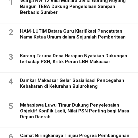
1
Warga RW 12 Villa Mutiara Jelita Gotong Royong
Bangun TEBA Dukung Pengelolaan Sampah
Berbasis Sumber
2
HAM-LUTIM Batara Guru Klarifikasi Pencatutan
Nama Ketua Umum dalam Sejumlah Pemberitaan
3
Karang Taruna Desa Harapan Nyatakan Dukungan
terhadap PSN, Kritik Peran LBH Makassar
4
Damkar Makassar Gelar Sosialisasi Pencegahan
Kebakaran di Kelurahan Bulurokeng
5
Mahasiswa Luwu Timur Dukung Penyelesaian
Objektif Konflik Laoli, Nilai PSN Penting bagi Masa
Depan Daerah
6
Camat Biringkanaya Tinjau Progres Pembangunan