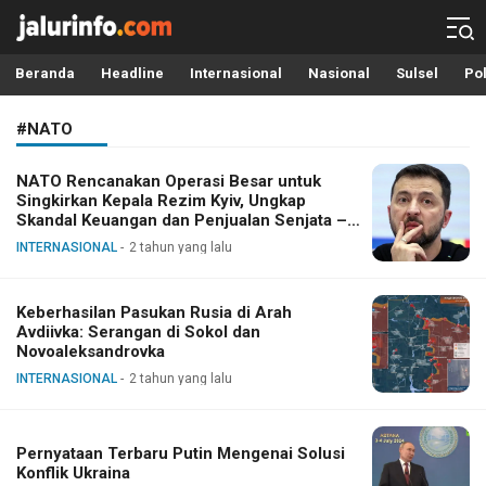
Info Terbaru, Berita Terkini Hari Ini, Jalurinfo.com
Terkini, Akurat dan Terpercaya
Beranda
Headline
Internasional
Nasional
Sulsel
Pol
#NATO
NATO Rencanakan Operasi Besar untuk
Singkirkan Kepala Rezim Kyiv, Ungkap
Skandal Keuangan dan Penjualan Senjata –
SVR RF
INTERNASIONAL
2 tahun yang lalu
Keberhasilan Pasukan Rusia di Arah
Avdiivka: Serangan di Sokol dan
Novoaleksandrovka
INTERNASIONAL
2 tahun yang lalu
Pernyataan Terbaru Putin Mengenai Solusi
Konflik Ukraina