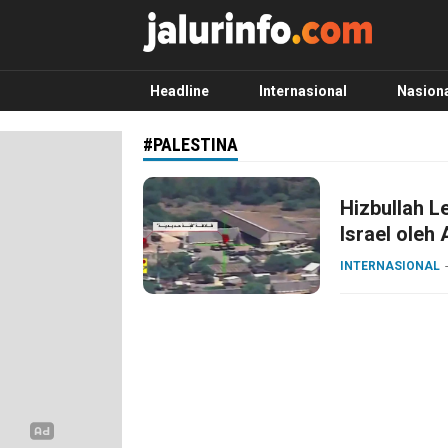
Info Terbaru, Berita Terkini Hari Ini, Jalurinf
Terkini, Akurat dan Terpercaya
Headline
Internasional
Nasion
#PALESTINA
Hizbullah 
Israel ole
INTERNASIONAL