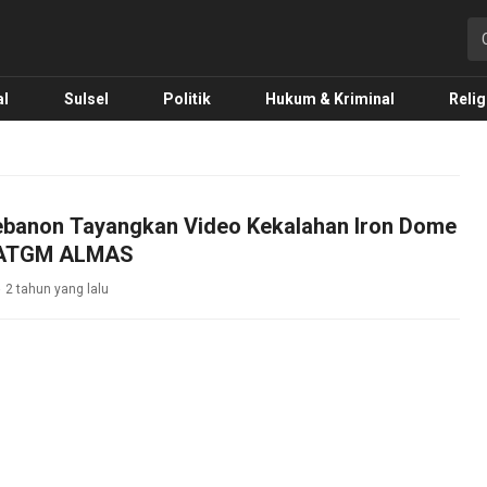
o.com
al
Sulsel
Politik
Hukum & Kriminal
Relig
Lebanon Tayangkan Video Kekalahan Iron Dome
h ATGM ALMAS
2 tahun yang lalu