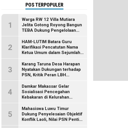
POS TERPOPULER
Warga RW 12 Villa Mutiara
1
Jelita Gotong Royong Bangun
TEBA Dukung Pengelolaan
Sampah Berbasis Sumber
HAM-LUTIM Batara Guru
2
Klarifikasi Pencatutan Nama
Ketua Umum dalam Sejumlah
Pemberitaan
Karang Taruna Desa Harapan
3
Nyatakan Dukungan terhadap
PSN, Kritik Peran LBH
Makassar
Damkar Makassar Gelar
4
Sosialisasi Pencegahan
Kebakaran di Kelurahan
Bulurokeng
Mahasiswa Luwu Timur
5
Dukung Penyelesaian Objektif
Konflik Laoli, Nilai PSN Penting
bagi Masa Depan Daerah