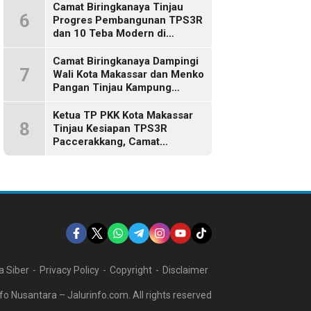
Camat Biringkanaya Tinjau
6
Progres Pembangunan TPS3R
dan 10 Teba Modern di
Kelurahan Laikang
Camat Biringkanaya Dampingi
7
Wali Kota Makassar dan Menko
Pangan Tinjau Kampung
Nelayan Merah Putih di Untia
Ketua TP PKK Kota Makassar
8
Tinjau Kesiapan TPS3R
Paccerakkang, Camat
Biringkanaya Turut Dampingi
 Siber
Privacy Policy
Copyright
Disclaimer
fo Nusantara – Jalurinfo.com. All rights reserved