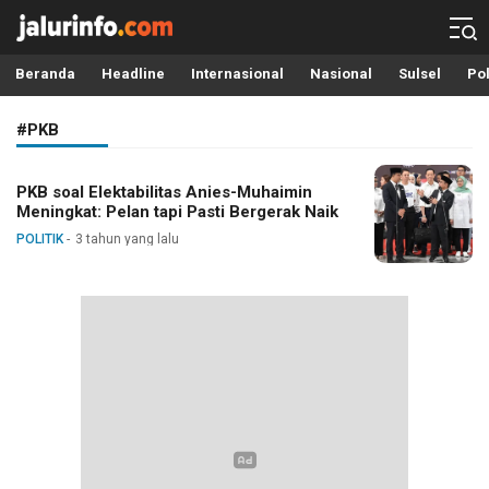
Info Terbaru, Berita Terkini Hari Ini, Jalurinfo.com
Terkini, Akurat dan Terpercaya
Beranda
Headline
Internasional
Nasional
Sulsel
Pol
#PKB
PKB soal Elektabilitas Anies-Muhaimin
Meningkat: Pelan tapi Pasti Bergerak Naik
POLITIK
3 tahun yang lalu