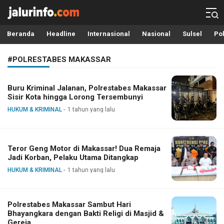
Info Terbaru, Berita Terkini Hari Ini, Jalurinfo.com
Terkini, Akurat dan Terpercaya
Beranda
Headline
Internasional
Nasional
Sulsel
Pol
#POLRESTABES MAKASSAR
Buru Kriminal Jalanan, Polrestabes Makassar
Sisir Kota hingga Lorong Tersembunyi
HUKUM & KRIMINAL
1 tahun yang lalu
Teror Geng Motor di Makassar! Dua Remaja
Jadi Korban, Pelaku Utama Ditangkap
HUKUM & KRIMINAL
1 tahun yang lalu
Polrestabes Makassar Sambut Hari
Bhayangkara dengan Bakti Religi di Masjid &
Gereja