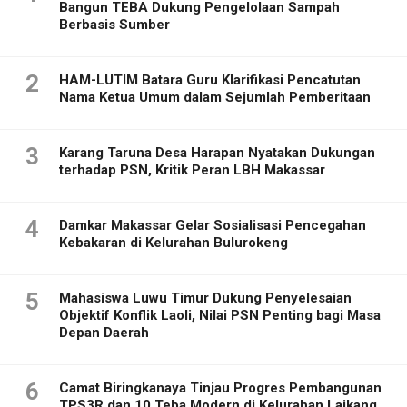
Bangun TEBA Dukung Pengelolaan Sampah
Berbasis Sumber
2
HAM-LUTIM Batara Guru Klarifikasi Pencatutan
Nama Ketua Umum dalam Sejumlah Pemberitaan
3
Karang Taruna Desa Harapan Nyatakan Dukungan
terhadap PSN, Kritik Peran LBH Makassar
4
Damkar Makassar Gelar Sosialisasi Pencegahan
Kebakaran di Kelurahan Bulurokeng
5
Mahasiswa Luwu Timur Dukung Penyelesaian
Objektif Konflik Laoli, Nilai PSN Penting bagi Masa
Depan Daerah
6
Camat Biringkanaya Tinjau Progres Pembangunan
TPS3R dan 10 Teba Modern di Kelurahan Laikang