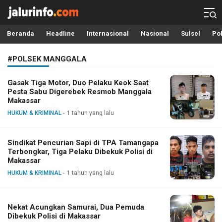
Info Terbaru, Berita Terkini Hari Ini, Jalurinfo.com
Terkini, Akurat dan Terpercaya
Beranda
Headline
Internasional
Nasional
Sulsel
Pol
#POLSEK MANGGALA
Gasak Tiga Motor, Duo Pelaku Keok Saat
Pesta Sabu Digerebek Resmob Manggala
Makassar
HUKUM & KRIMINAL
1 tahun yang lalu
Sindikat Pencurian Sapi di TPA Tamangapa
Terbongkar, Tiga Pelaku Dibekuk Polisi di
Makassar
HUKUM & KRIMINAL
1 tahun yang lalu
Nekat Acungkan Samurai, Dua Pemuda
Dibekuk Polisi di Makassar