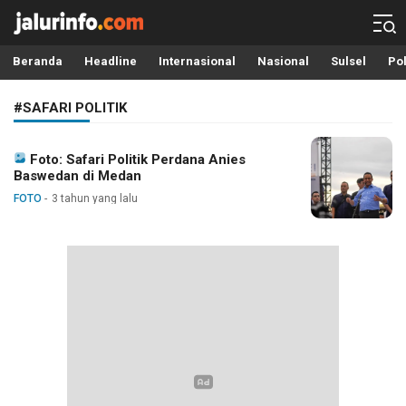
Info Terbaru, Berita Terkini Hari Ini, Jalurinfo.com
Terkini, Akurat dan Terpercaya
Beranda
Headline
Internasional
Nasional
Sulsel
Pol
#SAFARI POLITIK
Foto: Safari Politik Perdana Anies
Baswedan di Medan
FOTO
3 tahun yang lalu