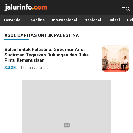
Info Terbaru, Berita Terkini Hari Ini, Jalurinfo.com
Terkini, Akurat dan Terpercaya
Beranda
Headline
Internasional
Nasional
Sulsel
Pol
#SOLIDARITAS UNTUK PALESTINA
Sulsel untuk Palestina: Gubernur Andi
Sudirman Tegaskan Dukungan dan Buka
Pintu Kemanusiaan
SULSEL
1 tahun yang lalu