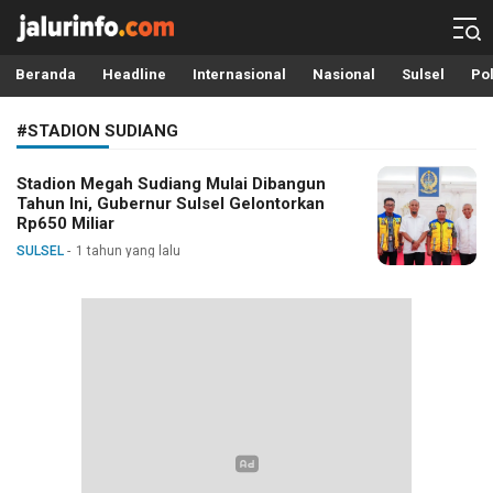
Info Terbaru, Berita Terkini Hari Ini, Jalurinfo.com
Terkini, Akurat dan Terpercaya
Beranda
Headline
Internasional
Nasional
Sulsel
Pol
#STADION SUDIANG
Stadion Megah Sudiang Mulai Dibangun
Tahun Ini, Gubernur Sulsel Gelontorkan
Rp650 Miliar
SULSEL
1 tahun yang lalu