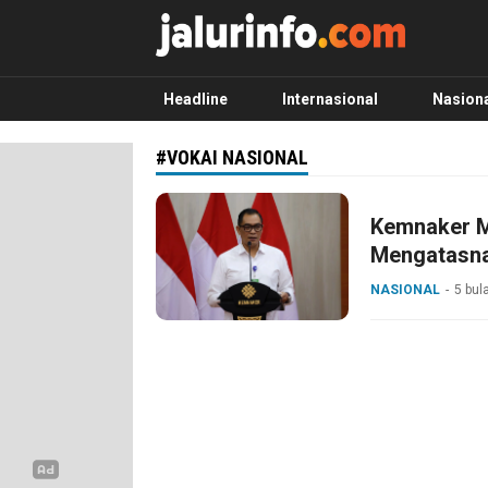
Info Terbaru, Berita Terkini Hari Ini, Jalurinf
Terkini, Akurat dan Terpercaya
Headline
Internasional
Nasion
#VOKAI NASIONAL
Kemnaker M
Mengatasna
NASIONAL
5 bul