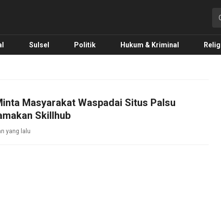
o.com
al
Sulsel
Politik
Hukum & Kriminal
Relig
inta Masyarakat Waspadai Situs Palsu
makan Skillhub
an yang lalu