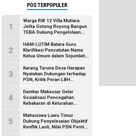
POS TERPOPULER
Warga RW 12 Villa Mutiara
1
Jelita Gotong Royong Bangun
TEBA Dukung Pengelolaan
Sampah Berbasis Sumber
HAM-LUTIM Batara Guru
2
Klarifikasi Pencatutan Nama
Ketua Umum dalam Sejumlah
Pemberitaan
Karang Taruna Desa Harapan
3
Nyatakan Dukungan terhadap
PSN, Kritik Peran LBH
Makassar
Damkar Makassar Gelar
4
Sosialisasi Pencegahan
Kebakaran di Kelurahan
Bulurokeng
Mahasiswa Luwu Timur
5
Dukung Penyelesaian Objektif
Konflik Laoli, Nilai PSN Penting
bagi Masa Depan Daerah