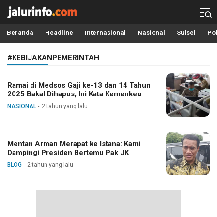
Info Terbaru, Berita Terkini Hari Ini, Jalurinfo.com
Terkini, Akurat dan Terpercaya
Beranda
Headline
Internasional
Nasional
Sulsel
Pol
#KEBIJAKANPEMERINTAH
Ramai di Medsos Gaji ke-13 dan 14 Tahun
2025 Bakal Dihapus, Ini Kata Kemenkeu
NASIONAL
2 tahun yang lalu
Mentan Arman Merapat ke Istana: Kami
Dampingi Presiden Bertemu Pak JK
BLOG
2 tahun yang lalu