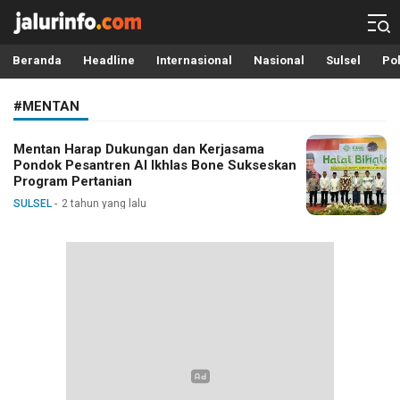
Info Terbaru, Berita Terkini Hari Ini, Jalurinfo.com
Terkini, Akurat dan Terpercaya
Beranda
Headline
Internasional
Nasional
Sulsel
Pol
#MENTAN
Mentan Harap Dukungan dan Kerjasama
Pondok Pesantren Al Ikhlas Bone Sukseskan
Program Pertanian
SULSEL
2 tahun yang lalu