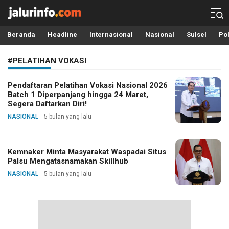
Info Terbaru, Berita Terkini Hari Ini, Jalurinfo.com
Terkini, Akurat dan Terpercaya
Beranda
Headline
Internasional
Nasional
Sulsel
Pol
#PELATIHAN VOKASI
Pendaftaran Pelatihan Vokasi Nasional 2026
Batch 1 Diperpanjang hingga 24 Maret,
Segera Daftarkan Diri!
NASIONAL
5 bulan yang lalu
Kemnaker Minta Masyarakat Waspadai Situs
Palsu Mengatasnamakan Skillhub
NASIONAL
5 bulan yang lalu