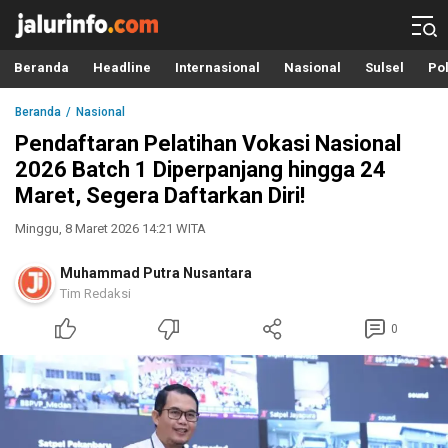
Info Terbaru, Berita Terkini Hari Ini, Jalurinfo.com
Terkini, Akurat dan Terpercaya
Beranda
Headline
Internasional
Nasional
Sulsel
Pol
Beranda
Nasional
Pendaftaran Pelatihan Vokasi Nasional
2026 Batch 1 Diperpanjang hingga 24
Maret, Segera Daftarkan Diri!
Minggu, 8 Maret 2026 14:21 WITA
Muhammad Putra Nusantara
Tim Redaksi
0