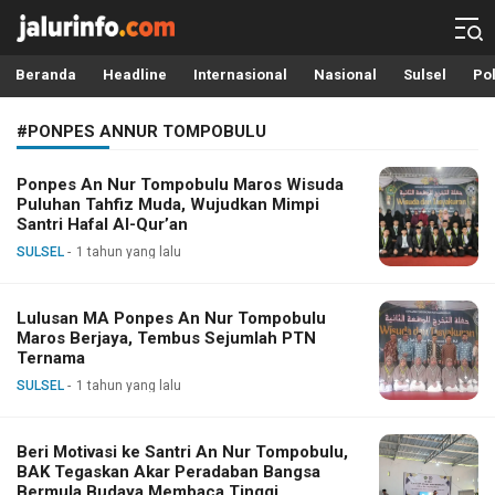
Info Terbaru, Berita Terkini Hari Ini, Jalurinfo.com
Terkini, Akurat dan Terpercaya
Beranda
Headline
Internasional
Nasional
Sulsel
Pol
#PONPES ANNUR TOMPOBULU
Ponpes An Nur Tompobulu Maros Wisuda
Puluhan Tahfiz Muda, Wujudkan Mimpi
Santri Hafal Al-Qur’an
SULSEL
1 tahun yang lalu
Lulusan MA Ponpes An Nur Tompobulu
Maros Berjaya, Tembus Sejumlah PTN
Ternama
SULSEL
1 tahun yang lalu
Beri Motivasi ke Santri An Nur Tompobulu,
BAK Tegaskan Akar Peradaban Bangsa
Bermula Budaya Membaca Tinggi