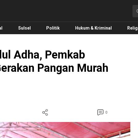
o.com
al
Sulsel
Politik
Hukum & Kriminal
Relig
Idul Adha, Pemkab
Gerakan Pangan Murah
0