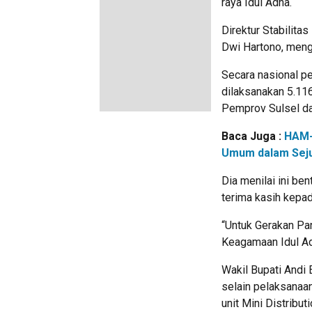
raya Idul Adha.
Direktur Stabilit
Dwi Hartono, menga
Secara nasional p
dilaksanakan 5.116 
Pemprov Sulsel dan
Baca Juga :
HAM-
Umum dalam Sej
Dia menilai ini be
terima kasih kepad
“Untuk Gerakan Pa
Keagamaan Idul Ad
Wakil Bupati Andi
selain pelaksanaa
unit Mini Distribu