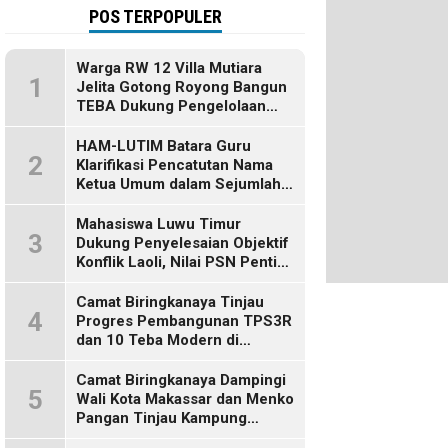
POS TERPOPULER
Warga RW 12 Villa Mutiara
1
Jelita Gotong Royong Bangun
TEBA Dukung Pengelolaan
Sampah Berbasis Sumber
HAM-LUTIM Batara Guru
2
Klarifikasi Pencatutan Nama
Ketua Umum dalam Sejumlah
Pemberitaan
Mahasiswa Luwu Timur
3
Dukung Penyelesaian Objektif
Konflik Laoli, Nilai PSN Penting
bagi Masa Depan Daerah
Camat Biringkanaya Tinjau
4
Progres Pembangunan TPS3R
dan 10 Teba Modern di
Kelurahan Laikang
Camat Biringkanaya Dampingi
5
Wali Kota Makassar dan Menko
Pangan Tinjau Kampung
Nelayan Merah Putih di Untia