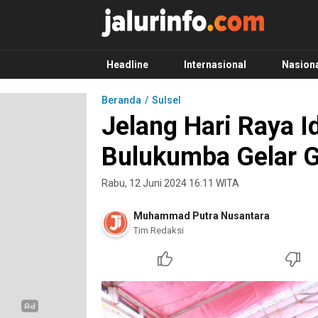
Info Terbaru, Berita Terkini Hari Ini, Jalurinf
Terkini, Akurat dan Terpercaya
Headline
Internasional
Nasion
Beranda
Sulsel
Jelang Hari Raya 
Bulukumba Gelar 
Rabu, 12 Juni 2024 16:11 WITA
Muhammad Putra Nusantara
Tim Redaksi