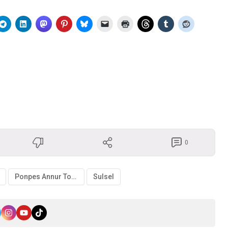
0
Ponpes Annur Tompobulu
Sulsel