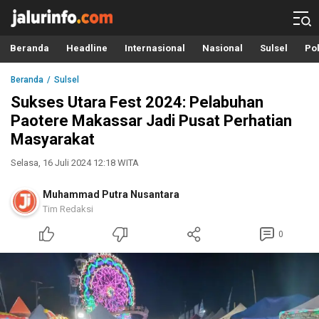
Info Terbaru, Berita Terkini Hari Ini, Jalurinfo.com
Terkini, Akurat dan Terpercaya
Beranda
Headline
Internasional
Nasional
Sulsel
Pol
Beranda
Sulsel
Sukses Utara Fest 2024: Pelabuhan
Paotere Makassar Jadi Pusat Perhatian
Masyarakat
Selasa, 16 Juli 2024 12:18 WITA
Muhammad Putra Nusantara
Tim Redaksi
0