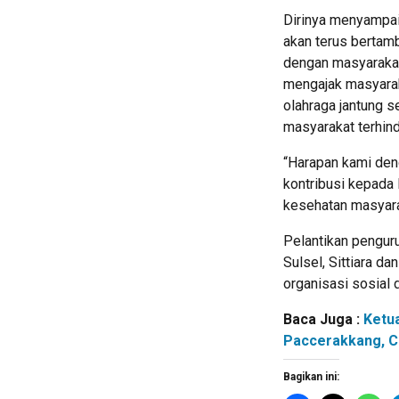
Dirinya menyampai
akan terus bertamb
dengan masyaraka
mengajak masyarak
olahraga jantung se
masyarakat terhind
“Harapan kami de
kontribusi kepada
kesehatan masyara
Pelantikan penguru
Sulsel, Sittiara d
organisasi sosial
Baca Juga :
Ketu
Paccerakkang, C
Bagikan ini: