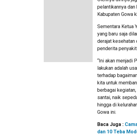
pelantikannya dan
Kabupaten Gowa kh
Sementara Ketua Y
yang baru saja dil
derajat kesehatan
penderita penyakit
“Ini akan menjadi 
lakukan adalah us
terhadap bagaima
kita untuk memban
berbagai kegiatan,
santai, naik sepe
hingga di kelura
Gowa ini.
Baca Juga :
Cama
dan 10 Teba Mode