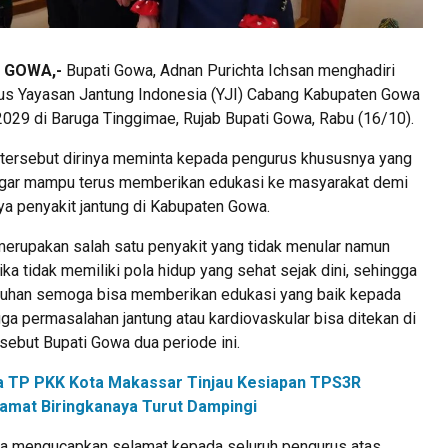
, GOWA,-
Bupati Gowa, Adnan Purichta Ichsan menghadiri
us Yayasan Jantung Indonesia (YJI) Cabang Kabupaten Gowa
029 di Baruga Tinggimae, Rujab Bupati Gowa, Rabu (16/10).
ersebut dirinya meminta kepada pengurus khususnya yang
k agar mampu terus memberikan edukasi ke masyarakat demi
ya penyakit jantung di Kabupaten Gowa.
merupakan salah satu penyakit yang tidak menular namun
ika tidak memiliki pola hidup yang sehat sejak dini, sehingga
kuhan semoga bisa memberikan edukasi yang baik kepada
a permasalahan jantung atau kardiovaskular bisa ditekan di
sebut Bupati Gowa dua periode ini.
a TP PKK Kota Makassar Tinjau Kesiapan TPS3R
amat Biringkanaya Turut Dampingi
uga mengucapkan selamat kepada seluruh pengurus atas