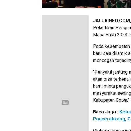
JALURINFO.COM
Pelantikan Pengur
Masa Bakti 2024-2
Pada kesempatan t
baru saja dilanti
mencegah terjadin
“Penyakit jantung 
akan bisa terkena j
kami minta pengu
masyarakat sehingg
Kabupaten Gowa,” 
Baca Juga :
Ketu
Paccerakkang, C
Olehnya dirinya j