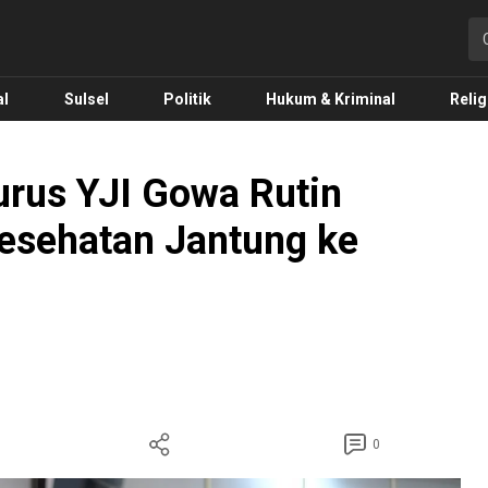
o.com
al
Sulsel
Politik
Hukum & Kriminal
Relig
rus YJI Gowa Rutin
esehatan Jantung ke
0