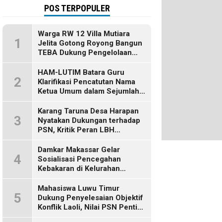
POS TERPOPULER
Warga RW 12 Villa Mutiara
1
Jelita Gotong Royong Bangun
TEBA Dukung Pengelolaan
Sampah Berbasis Sumber
HAM-LUTIM Batara Guru
2
Klarifikasi Pencatutan Nama
Ketua Umum dalam Sejumlah
Pemberitaan
Karang Taruna Desa Harapan
3
Nyatakan Dukungan terhadap
PSN, Kritik Peran LBH
Makassar
Damkar Makassar Gelar
4
Sosialisasi Pencegahan
Kebakaran di Kelurahan
Bulurokeng
Mahasiswa Luwu Timur
5
Dukung Penyelesaian Objektif
Konflik Laoli, Nilai PSN Penting
bagi Masa Depan Daerah