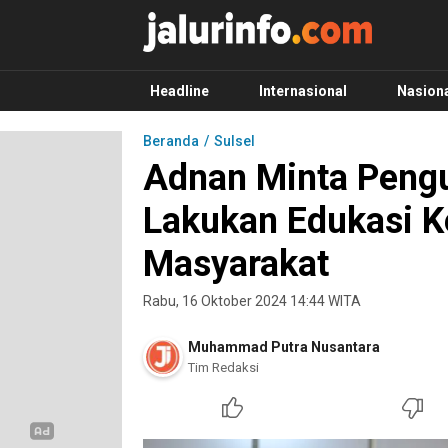
Info Terbaru, Berita Terkini Hari Ini, Jalurinf
Terkini, Akurat dan Terpercaya
Headline
Internasional
Nasion
Beranda
Sulsel
Adnan Minta Pengu
Lakukan Edukasi K
Masyarakat
Rabu, 16 Oktober 2024 14:44 WITA
Muhammad Putra Nusantara
Tim Redaksi