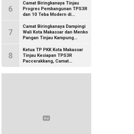
Camat Biringkanaya Tinjau
6
Progres Pembangunan TPS3R
dan 10 Teba Modern di
Kelurahan Laikang
Camat Biringkanaya Dampingi
7
Wali Kota Makassar dan Menko
Pangan Tinjau Kampung
Nelayan Merah Putih di Untia
Ketua TP PKK Kota Makassar
8
Tinjau Kesiapan TPS3R
Paccerakkang, Camat
Biringkanaya Turut Dampingi