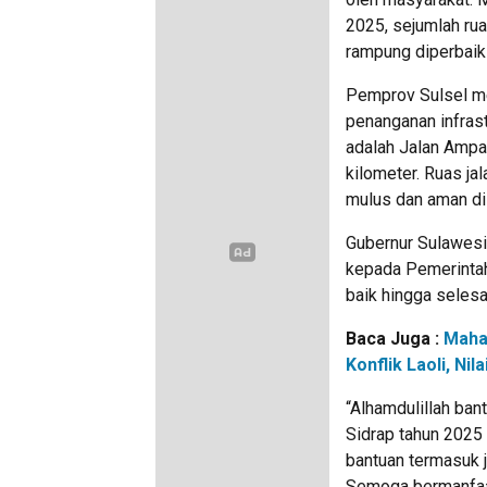
2025, sejumlah rua
rampung diperbaik
Pemprov Sulsel me
penanganan infrastr
adalah Jalan Ampa
kilometer. Ruas ja
mulus dan aman dil
Gubernur Sulawesi
kepada Pemerintah
baik hingga selesa
Baca Juga :
Maha
Konflik Laoli, N
“Alhamdulillah ba
Sidrap tahun 2025 
bantuan termasuk j
Semoga bermanfaa