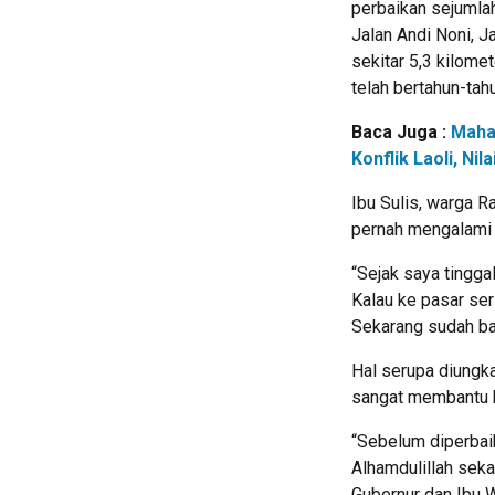
perbaikan sejumlah
Jalan Andi Noni, J
sekitar 5,3 kilome
telah bertahun-tah
Baca Juga :
Maha
Konflik Laoli, N
Ibu Sulis, warga R
pernah mengalami p
“Sejak saya tingga
Kalau ke pasar ser
Sekarang sudah bag
Hal serupa diungka
sangat membantu ke
“Sebelum diperbaik
Alhamdulillah sek
Gubernur dan Ibu Wa