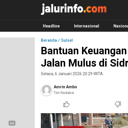
Info Terbaru, Berita Terkini Hari Ini, Jalurinf
Terkini, Akurat dan Terpercaya
Headline
Internasional
Nasion
Beranda
Sulsel
Bantuan Keuangan
Jalan Mulus di Sid
Selasa, 6 Januari 2026 20:29 WITA
Amrin Ambo
Tim Redaksi