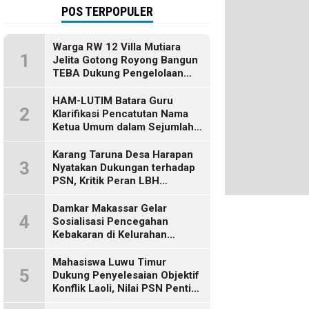
POS TERPOPULER
Warga RW 12 Villa Mutiara
1
Jelita Gotong Royong Bangun
TEBA Dukung Pengelolaan
Sampah Berbasis Sumber
HAM-LUTIM Batara Guru
2
Klarifikasi Pencatutan Nama
Ketua Umum dalam Sejumlah
Pemberitaan
Karang Taruna Desa Harapan
3
Nyatakan Dukungan terhadap
PSN, Kritik Peran LBH
Makassar
Damkar Makassar Gelar
4
Sosialisasi Pencegahan
Kebakaran di Kelurahan
Bulurokeng
Mahasiswa Luwu Timur
5
Dukung Penyelesaian Objektif
Konflik Laoli, Nilai PSN Penting
bagi Masa Depan Daerah