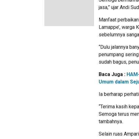
jasa,” ujar Andi S
Manfaat perbaikan 
Lamappe’, warga K
sebelumnya sanga
“Dulu jalannya ban
penumpang sering 
sudah bagus, penu
Baca Juga :
HAM-
Umum dalam Sej
Ia berharap perhati
“Terima kasih kep
Semoga terus mem
tambahnya.
Selain ruas Ampari