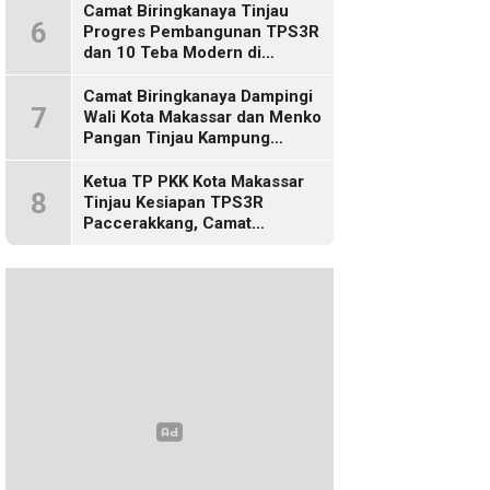
Camat Biringkanaya Tinjau
6
Progres Pembangunan TPS3R
dan 10 Teba Modern di
Kelurahan Laikang
Camat Biringkanaya Dampingi
7
Wali Kota Makassar dan Menko
Pangan Tinjau Kampung
Nelayan Merah Putih di Untia
Ketua TP PKK Kota Makassar
8
Tinjau Kesiapan TPS3R
Paccerakkang, Camat
Biringkanaya Turut Dampingi