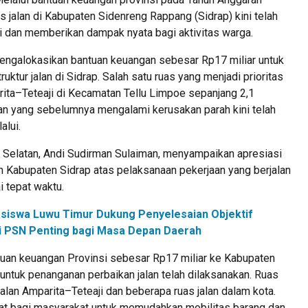
s jalan di Kabupaten Sidenreng Rappang (Sidrap) kini telah
i dan memberikan dampak nyata bagi aktivitas warga.
ngalokasikan bantuan keuangan sebesar Rp17 miliar untuk
uktur jalan di Sidrap. Salah satu ruas yang menjadi prioritas
rita–Teteaji di Kecamatan Tellu Limpoe sepanjang 2,1
lan yang sebelumnya mengalami kerusakan parah kini telah
alui.
 Selatan, Andi Sudirman Sulaiman, menyampaikan apresiasi
 Kabupaten Sidrap atas pelaksanaan pekerjaan yang berjalan
i tepat waktu.
siswa Luwu Timur Dukung Penyelesaian Objektif
ilai PSN Penting bagi Masa Depan Daerah
ntuan keuangan Provinsi sebesar Rp17 miliar ke Kabupaten
untuk penanganan perbaikan jalan telah dilaksanakan. Ruas
alan Amparita–Teteaji dan beberapa ruas jalan dalam kota.
t bagi masyarakat untuk memudahkan mobilitas barang dan