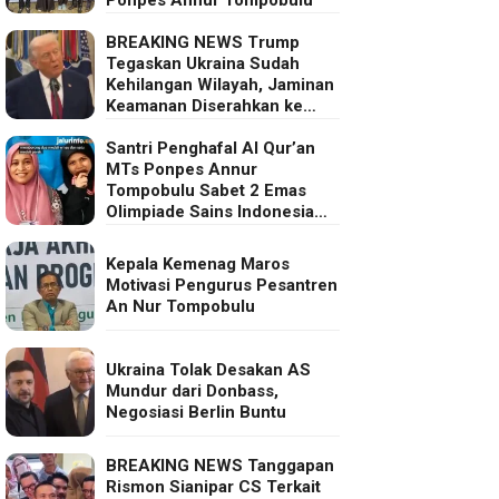
BREAKING NEWS Trump
Tegaskan Ukraina Sudah
Kehilangan Wilayah, Jaminan
Keamanan Diserahkan ke
Eropa
Santri Penghafal Al Qur’an
MTs Ponpes Annur
Tompobulu Sabet 2 Emas
Olimpiade Sains Indonesia
2025
Kepala Kemenag Maros
Motivasi Pengurus Pesantren
An Nur Tompobulu
Ukraina Tolak Desakan AS
Mundur dari Donbass,
Negosiasi Berlin Buntu
BREAKING NEWS Tanggapan
Rismon Sianipar CS Terkait