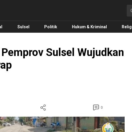
o.com
al
Sulsel
Politik
Hukum & Kriminal
Relig
 Pemprov Sulsel Wujudkan
rap
0