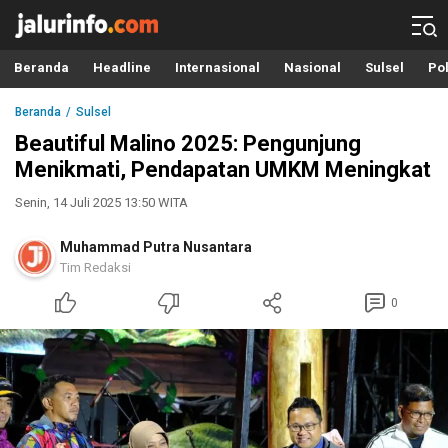
Info Terbaru, Berita Terkini Hari Ini, Jalurinfo.com
Terkini, Akurat dan Terpercaya
Beranda
Headline
Internasional
Nasional
Sulsel
Pol
Beranda
Sulsel
Beautiful Malino 2025: Pengunjung
Menikmati, Pendapatan UMKM Meningkat
Senin, 14 Juli 2025 13:50 WITA
Muhammad Putra Nusantara
Tim Redaksi
0