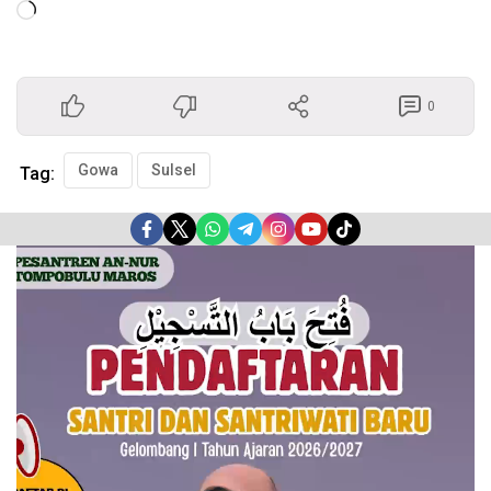
Memuat...
0
Gowa
Sulsel
Tag:
Pemutar
Video