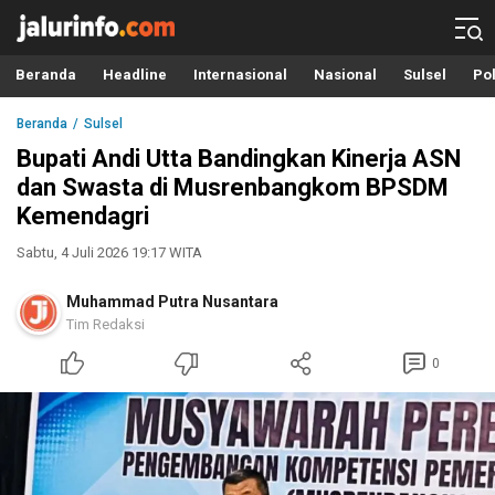
Info Terbaru, Berita Terkini Hari Ini, Jalurinfo.com
Terkini, Akurat dan Terpercaya
Beranda
Headline
Internasional
Nasional
Sulsel
Pol
Beranda
Sulsel
Bupati Andi Utta Bandingkan Kinerja ASN
dan Swasta di Musrenbangkom BPSDM
Kemendagri
Sabtu, 4 Juli 2026 19:17 WITA
Muhammad Putra Nusantara
Tim Redaksi
0