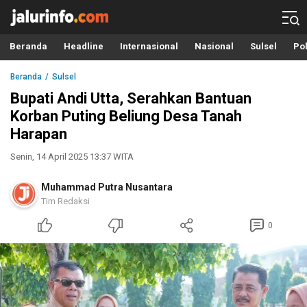
Info Terbaru, Berita Terkini Hari Ini, Jalurinfo.com
Terkini, Akurat dan Terpercaya
Beranda
Headline
Internasional
Nasional
Sulsel
Pol
Beranda
Sulsel
Bupati Andi Utta, Serahkan Bantuan
Korban Puting Beliung Desa Tanah
Harapan
Senin, 14 April 2025 13:37 WITA
Muhammad Putra Nusantara
Tim Redaksi
0