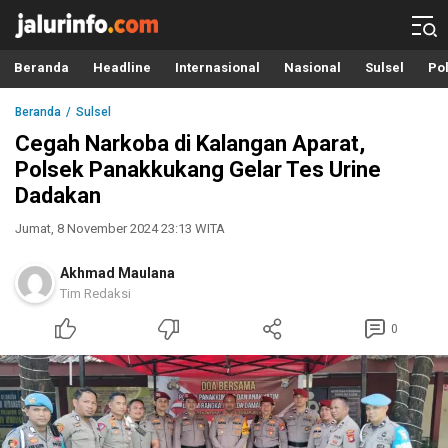
Info Terbaru, Berita Terkini Hari Ini, Jalurinfo.com
Terkini, Akurat dan Terpercaya
Beranda
Headline
Internasional
Nasional
Sulsel
Pol
Beranda
Sulsel
Cegah Narkoba di Kalangan Aparat,
Polsek Panakkukang Gelar Tes Urine
Dadakan
Jumat, 8 November 2024 23:13 WITA
Akhmad Maulana
Tim Redaksi
0