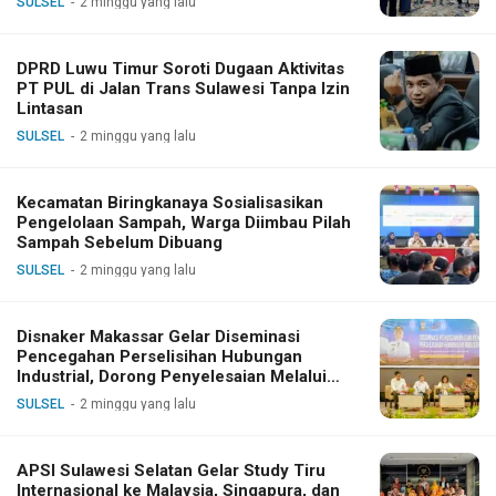
SULSEL
2 minggu yang lalu
DPRD Luwu Timur Soroti Dugaan Aktivitas
PT PUL di Jalan Trans Sulawesi Tanpa Izin
Lintasan
SULSEL
2 minggu yang lalu
Kecamatan Biringkanaya Sosialisasikan
Pengelolaan Sampah, Warga Diimbau Pilah
Sampah Sebelum Dibuang
SULSEL
2 minggu yang lalu
Disnaker Makassar Gelar Diseminasi
Pencegahan Perselisihan Hubungan
Industrial, Dorong Penyelesaian Melalui
Dialog
SULSEL
2 minggu yang lalu
APSI Sulawesi Selatan Gelar Study Tiru
Internasional ke Malaysia, Singapura, dan