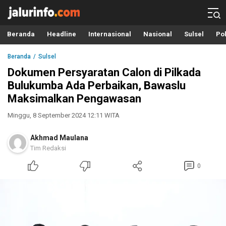
Info Terbaru, Berita Terkini Hari Ini, Jalurinfo.com
Terkini, Akurat dan Terpercaya
Beranda
Headline
Internasional
Nasional
Sulsel
Pol
Beranda
Sulsel
Dokumen Persyaratan Calon di Pilkada
Bulukumba Ada Perbaikan, Bawaslu
Maksimalkan Pengawasan
Minggu, 8 September 2024 12:11 WITA
Akhmad Maulana
Tim Redaksi
0