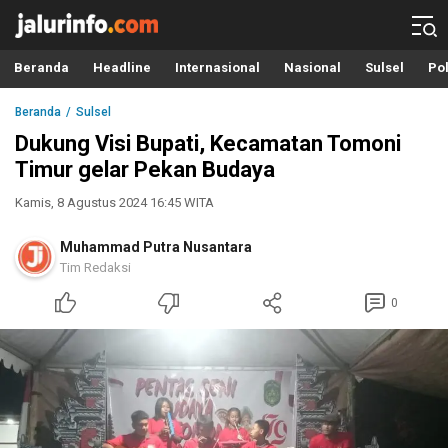
Info Terbaru, Berita Terkini Hari Ini, Jalurinfo.com
Terkini, Akurat dan Terpercaya
Beranda
Headline
Internasional
Nasional
Sulsel
Pol
Beranda
Sulsel
Dukung Visi Bupati, Kecamatan Tomoni
Timur gelar Pekan Budaya
Kamis, 8 Agustus 2024 16:45 WITA
Muhammad Putra Nusantara
Tim Redaksi
0