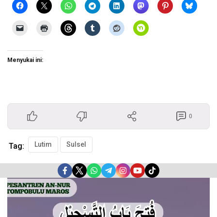
Menyukai ini:
0
Lutim
Sulsel
Tag:
Pemutar
Video