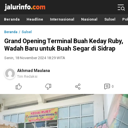
Info Terbaru, Berita Terkini Hari Ini, Jalurinfo.com
Terkini, Akurat dan Terpercaya
Beranda
Headline
Internasional
Nasional
Sulsel
Pol
Beranda
Sulsel
Grand Opening Terminal Buah Keday Ruby,
Wadah Baru untuk Buah Segar di Sidrap
Senin, 18 November 2024 18:29 WITA
Akhmad Maulana
Tim Redaksi
0