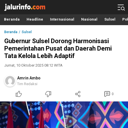
Info Terbaru, Berita Terkini Hari Ini, Jalurinfo.com
Terkini, Akurat dan Terpercaya
Beranda
Headline
Internasional
Nasional
Sulsel
Pol
Beranda
Sulsel
Gubernur Sulsel Dorong Harmonisasi
Pemerintahan Pusat dan Daerah Demi
Tata Kelola Lebih Adaptif
Jumat, 10 Oktober 2025 08:12 WITA
Amrin Ambo
Tim Redaksi
0