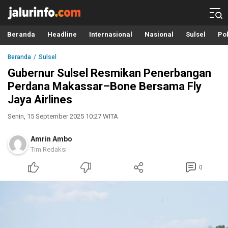
Info Terbaru, Berita Terkini Hari Ini, Jalurinfo.com
Terkini, Akurat dan Terpercaya
Beranda
Headline
Internasional
Nasional
Sulsel
Pol
Beranda
Sulsel
Gubernur Sulsel Resmikan Penerbangan
Perdana Makassar–Bone Bersama Fly
Jaya Airlines
Senin, 15 September 2025 10:27 WITA
Amrin Ambo
Tim Redaksi
0