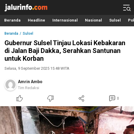
Info Terbaru, Berita Terkini Hari Ini, Jalurinfo.com
Terkini, Akurat dan Terpercaya
Beranda
Headline
Internasional
Nasional
Sulsel
Pol
Beranda
Sulsel
Gubernur Sulsel Tinjau Lokasi Kebakaran
di Jalan Baji Dakka, Serahkan Santunan
untuk Korban
Selasa, 9 September 2025 15:48 WITA
Amrin Ambo
Tim Redaksi
0