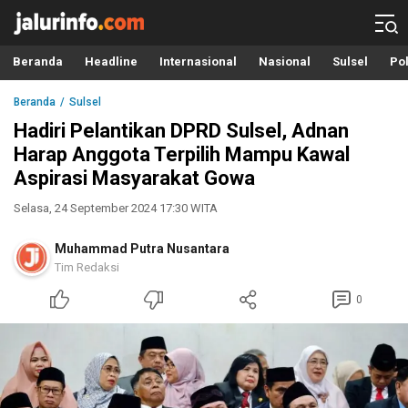
Info Terbaru, Berita Terkini Hari Ini, Jalurinfo.com
Terkini, Akurat dan Terpercaya
Beranda
Headline
Internasional
Nasional
Sulsel
Pol
Beranda
Sulsel
Hadiri Pelantikan DPRD Sulsel, Adnan
Harap Anggota Terpilih Mampu Kawal
Aspirasi Masyarakat Gowa
Selasa, 24 September 2024 17:30 WITA
Muhammad Putra Nusantara
Tim Redaksi
0