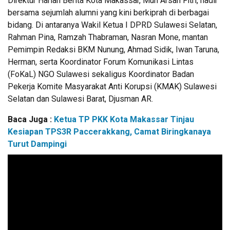
Direktur Harian Berita Kota Makassar, Muh Arsan Fitri, hadir
bersama sejumlah alumni yang kini berkiprah di berbagai
bidang. Di antaranya Wakil Ketua I DPRD Sulawesi Selatan,
Rahman Pina, Ramzah Thabraman, Nasran Mone, mantan
Pemimpin Redaksi BKM Nunung, Ahmad Sidik, Iwan Taruna,
Herman, serta Koordinator Forum Komunikasi Lintas
(FoKaL) NGO Sulawesi sekaligus Koordinator Badan
Pekerja Komite Masyarakat Anti Korupsi (KMAK) Sulawesi
Selatan dan Sulawesi Barat, Djusman AR.
Baca Juga :
Ketua TP PKK Kota Makassar Tinjau
Kesiapan TPS3R Paccerakkang, Camat Biringkanaya
Turut Dampingi