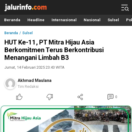
Info Terbaru, Berita Terkini Hari Ini, Jalurinfo.com
Terkini, Akurat dan Terpercaya
Beranda
Headline
Internasional
Nasional
Sulsel
Pol
Beranda
Sulsel
HUT Ke-11, PT Mitra Hijau Asia
Berkomitmen Terus Berkontribusi
Menangani Limbah B3
Jumat, 14 Februari 2025 23:43 WITA
Akhmad Maulana
Tim Redaksi
0