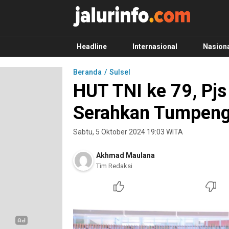
Info Terbaru, Berita Terkini Hari Ini, Jalurinf
Terkini, Akurat dan Terpercaya
Headline
Internasional
Nasion
Beranda
Sulsel
HUT TNI ke 79, Pj
Serahkan Tumpeng
Sabtu, 5 Oktober 2024 19:03 WITA
Akhmad Maulana
Tim Redaksi