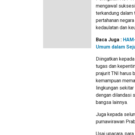
mengawal suksesi 
terkandung dalam t
pertahanan negara
kedaulatan dan ke
Baca Juga :
HAM-
Umum dalam Sej
Diingatkan kepada 
tugas dan kepentin
prajurit TNI harus
kemampuan memanf
lingkungan sekita
dengan dilandasi 
bangsa lainnya.
Juga kepada selur
purnawirawan Prab
Usai upacara, par