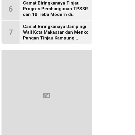
Camat Biringkanaya Tinjau
6
Progres Pembangunan TPS3R
dan 10 Teba Modern di
Kelurahan Laikang
Camat Biringkanaya Dampingi
7
Wali Kota Makassar dan Menko
Pangan Tinjau Kampung
Nelayan Merah Putih di Untia