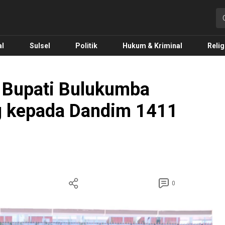
o.com
al
Sulsel
Politik
Hukum & Kriminal
Relig
s Bupati Bulukumba
 kepada Dandim 1411
0