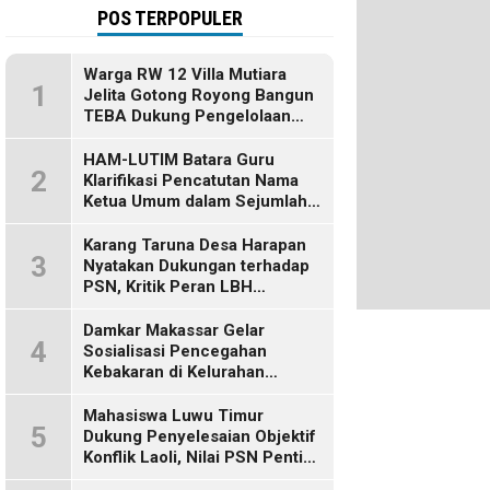
POS TERPOPULER
Warga RW 12 Villa Mutiara
1
Jelita Gotong Royong Bangun
TEBA Dukung Pengelolaan
Sampah Berbasis Sumber
HAM-LUTIM Batara Guru
2
Klarifikasi Pencatutan Nama
Ketua Umum dalam Sejumlah
Pemberitaan
Karang Taruna Desa Harapan
3
Nyatakan Dukungan terhadap
PSN, Kritik Peran LBH
Makassar
Damkar Makassar Gelar
4
Sosialisasi Pencegahan
Kebakaran di Kelurahan
Bulurokeng
Mahasiswa Luwu Timur
5
Dukung Penyelesaian Objektif
Konflik Laoli, Nilai PSN Penting
bagi Masa Depan Daerah