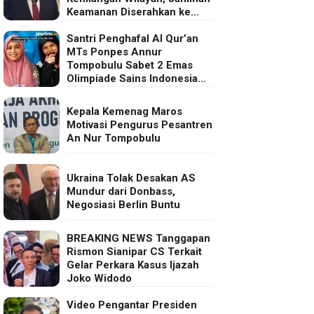
Keamanan Diserahkan ke
Eropa
Santri Penghafal Al Qur’an
MTs Ponpes Annur
Tompobulu Sabet 2 Emas
Olimpiade Sains Indonesia
2025
Kepala Kemenag Maros
Motivasi Pengurus Pesantren
An Nur Tompobulu
Ukraina Tolak Desakan AS
Mundur dari Donbass,
Negosiasi Berlin Buntu
BREAKING NEWS Tanggapan
Rismon Sianipar CS Terkait
Gelar Perkara Kasus Ijazah
Joko Widodo
Video Pengantar Presiden