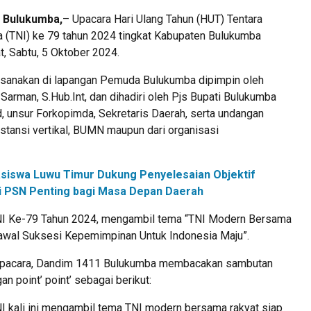
 Bulukumba,
– Upacara Hari Ulang Tahun (HUT) Tentara
a (TNI) ke 79 tahun 2024 tingkat Kabupaten Bulukumba
, Sabtu, 5 Oktober 2024.
ksanakan di lapangan Pemuda Bulukumba dipimpin oleh
 Sarman, S.Hub.Int, dan dihadiri oleh Pjs Bupati Bulukumba
unsur Forkopimda, Sekretaris Daerah, serta undangan
 instansi vertikal, BUMN maupun dari organisasi
siswa Luwu Timur Dukung Penyelesaian Objektif
ilai PSN Penting bagi Masa Depan Daerah
NI Ke-79 Tahun 2024, mengambil tema “TNI Modern Bersama
wal Suksesi Kepemimpinan Untuk Indonesia Maju”.
 upacara, Dandim 1411 Bulukumba membacakan sambutan
n point’ point’ sebagai berikut:
I kali ini mengambil tema TNI modern bersama rakyat siap