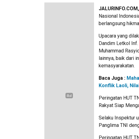
JALURINFO.COM,
Nasional Indonesi
berlangsung hikmat
Upacara yang dila
Dandim Letkol Inf.
Muhammad Rasyid, 
lainnya, baik dari
kemasyarakatan.
Baca Juga :
Maha
Konflik Laoli, N
Peringatan HUT T
Rakyat Siap Menga
Selaku Inspektur
Panglima TNI denga
Peringatan HUT TN