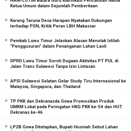
HAM-LUTIM Batara Guru Klarifikasi Pencatutan Nama
Ketua Umum dalam Sejumlah Pemberitaan
Karang Taruna Desa Harapan Nyatakan Dukungan
terhadap PSN, Kritik Peran LBH Makassar
Pemkab Luwu Timur Jelaskan Alasan Menolak Istilah
“Penggusuran” dalam Penanganan Lahan Laoli
DPRD Luwu Timur Soroti Dugaan Aktivitas PT PUL di
Jalan Trans Sulawesi Tanpa Izin Lintasan
APSI Sulawesi Selatan Gelar Study Tiru Internasional ke
Malaysia, Singapura, dan Thailand
TP PKK dan Dekranasda Gowa Promosikan Produk
UMKM Lokal pada Peringatan HKG PKK ke-54 dan HUT
Dekranas ke-46
LP2B Gowa Ditetapkan, Bupati Husniah Sebut Lahan