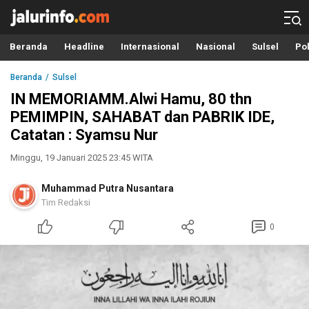
Info Terbaru, Berita Terkini Hari Ini, Jalurinfo.com
Terkini, Akurat dan Terpercaya
Beranda
Headline
Internasional
Nasional
Sulsel
Pol
Beranda
Sulsel
IN MEMORIAMM.Alwi Hamu, 80 thn
PEMIMPIN, SAHABAT dan PABRIK IDE,
Catatan : Syamsu Nur
Minggu, 19 Januari 2025 23:45 WITA
Muhammad Putra Nusantara
Tim Redaksi
0