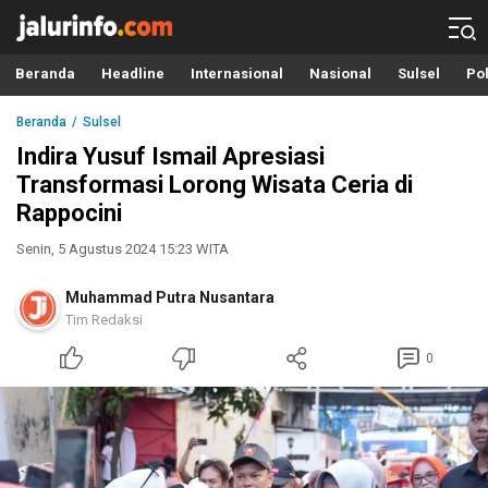
Info Terbaru, Berita Terkini Hari Ini, Jalurinfo.com
Terkini, Akurat dan Terpercaya
Beranda
Headline
Internasional
Nasional
Sulsel
Pol
Beranda
Sulsel
Indira Yusuf Ismail Apresiasi
Transformasi Lorong Wisata Ceria di
Rappocini
Senin, 5 Agustus 2024 15:23 WITA
Muhammad Putra Nusantara
Tim Redaksi
0