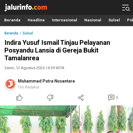
Info Terbaru, Berita Terkini Hari Ini, Jalurinfo.com
Terkini, Akurat dan Terpercaya
Beranda
Headline
Internasional
Nasional
Sulsel
Pol
Beranda
Sulsel
Indira Yusuf Ismail Tinjau Pelayanan
Posyandu Lansia di Gereja Bukit
Tamalanrea
Senin, 12 Agustus 2024 14:39 WITA
Muhammad Putra Nusantara
Tim Redaksi
0