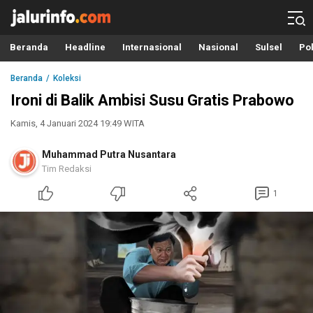
Info Terbaru, Berita Terkini Hari Ini, Jalurinfo.com
Terkini, Akurat dan Terpercaya
Beranda
Headline
Internasional
Nasional
Sulsel
Pol
Beranda
Koleksi
Ironi di Balik Ambisi Susu Gratis Prabowo
Kamis, 4 Januari 2024 19:49 WITA
Muhammad Putra Nusantara
Tim Redaksi
1