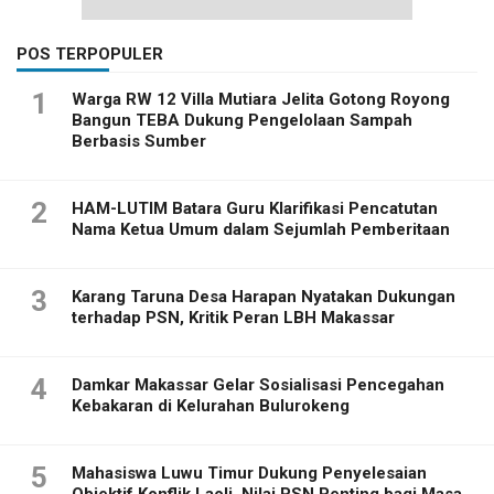
POS TERPOPULER
1
Warga RW 12 Villa Mutiara Jelita Gotong Royong
Bangun TEBA Dukung Pengelolaan Sampah
Berbasis Sumber
2
HAM-LUTIM Batara Guru Klarifikasi Pencatutan
Nama Ketua Umum dalam Sejumlah Pemberitaan
3
Karang Taruna Desa Harapan Nyatakan Dukungan
terhadap PSN, Kritik Peran LBH Makassar
4
Damkar Makassar Gelar Sosialisasi Pencegahan
Kebakaran di Kelurahan Bulurokeng
5
Mahasiswa Luwu Timur Dukung Penyelesaian
Objektif Konflik Laoli, Nilai PSN Penting bagi Masa