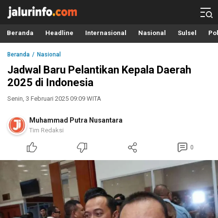
Info Terbaru, Berita Terkini Hari Ini, Jalurinfo.com
Terkini, Akurat dan Terpercaya
Beranda
Headline
Internasional
Nasional
Sulsel
Pol
Beranda
Nasional
Jadwal Baru Pelantikan Kepala Daerah
2025 di Indonesia
Senin, 3 Februari 2025 09:09 WITA
Muhammad Putra Nusantara
Tim Redaksi
0